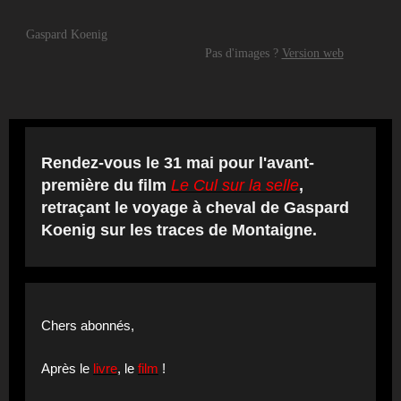
Gaspard Koenig
Pas d'images ?
Version web
Rendez-vous le 31 mai pour l'avant-
première du film
L
e Cul sur la selle
,
retraçant le voyage à cheval de Gaspard
Koenig sur les traces de Montaigne.
Chers abonnés,
Après le
livre
, le
film
!