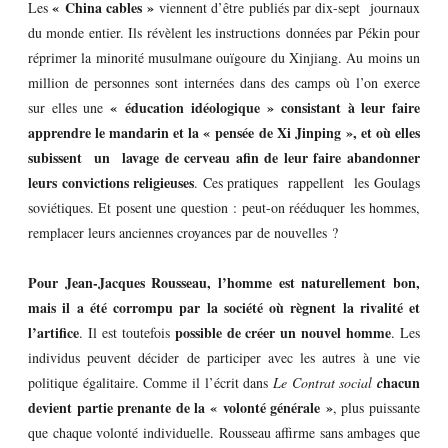
« China cables »
Les
viennent d’être publiés par dix-sept journaux
du monde entier. Ils révèlent les instructions données par Pékin pour
réprimer la minorité musulmane ouïgoure du Xinjiang. Au moins un
million de personnes sont internées dans des camps où l’on exerce
« éducation idéologique » consistant à leur faire
sur elles une
apprendre le mandarin et la « pensée de Xi Jinping », et où elles
subissent un lavage de cerveau afin de leur faire abandonner
leurs convictions religieuses
. Ces pratiques rappellent les Goulags
soviétiques. Et posent une question : peut-on rééduquer les hommes,
remplacer leurs anciennes croyances par de nouvelles ?
Pour Jean-Jacques Rousseau, l’homme est naturellement bon,
mais il a été corrompu par la société où règnent la rivalité et
l’artifice
possible de créer un nouvel homme
. Il est toutefois
. Les
individus peuvent décider de participer avec les autres à une vie
hacun
politique égalitaire. Comme il l’écrit dans
Le Contrat social
c
devient partie prenante de la « volonté générale »
, plus puissante
que chaque volonté individuelle. Rousseau affirme sans ambages que