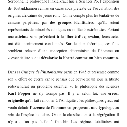
Sorbonne, le philosophe Finkielkraut hué à Sciences Po, l’exposition
de Toutankhamon remise en cause sous prétexte de l’occultation des
origines africaines du jeune roi… On ne compte plus les tentatives de
des groupes identitaires
censure perpétrées par
, qu’ils soient
représentants de minorités ethniques ou militants extrémistes. Portant
atteinte sans précédent à la liberté d’expression
une
, leurs actes
ont été unanimement condamnés. Sur le plan théorique, ces faits
semblent relever d’une conception déterministe de l’homme ou
dévalorise la liberté comme un bien commun.
« essentialiste » qui
Dans sa
Critique de l’historicisme
parue en 1945 et présentée comme
son « effort de guerre car je pensais que peut-être un jour la liberté
redeviendrait un problème essentiel », le philosophe des sciences
Karl Popper
erreur
ne s’y trompe pas. Il y a, selon lui, une
originelle
qu’il fait remonter à l’Antiquité : les philosophes grecs ont
l’essence de l’homme en proposant une typologie
voulu définir
au
sein de l’espèce humaine. Or de la classification à la ségrégation il
n’y a qu’un pas facile à franchir. Les régimes totalitaires ont