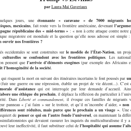
par
Laura-Maï Gaveriaux
étonnante « caravane » de 7000 migrants hon
uelques jours, une
tèques, mexicains
l’argume
, fait route vers la frontière américaine, devenant
mpagne républicaine des « mid-terms »
: « non à cette attaque contre notre 
ique migratoire est mondiale et la question qu’elle nous adresse est simple 
n ouvrir nos frontières ?
le modèle de l’État-Nation
és occidentales se sont construites sur
, un proj
s culturelles se confondent avec les frontières politiques
. Les nationali
l’arrivée d’éléments exogènes
ion pensent que
(par exemple des Africains 
t l’homogénéité de la société
.
un
qui risquent la mort en suivant des itinéraires incertains le font poussés par
(fuir une guerre ou une répression, établir un projet de vie décent...). C’est
morale d’assistance
qui est interrogée par leur demande d’accueil. Ains
labore une éthique du prochain
, il déplace la réflexion du particulier à l’uni
térité. Dans
Liberté et commandement
, il évoque ces familles de migrants v
« non 
leur panneau « j’ai faim » sur le trottoir, et qu’il m’incombe d’aider,
ifférences sont réduites, mais parce que le prochain a un visage »
. Une 
penser ce qui en l’autre fonde l’universel
requiert de
, en maintenant la diff
ssimilationnistes qui devaient rassurer les inquiets du multiculturalisme il y a
l’hospitalité qui assume l’alt
ouvé leur ineffectivité, il faut substituer celui de