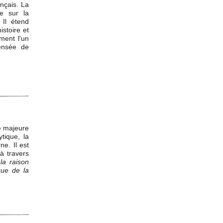
ançais. La
ée sur la
 Il étend
istoire et
ment l'un
ensée de
e majeure
ytique, la
e. Il est
à travers
la raison
ique de la