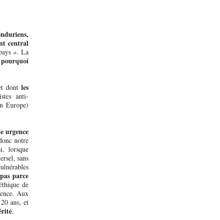
duriens,
nt central
pays ». La
pourquoi
:
les
et dont
stes anti-
en Europe)
e urgence
 donc notre
i, lorsque
versel, sans
ulnérables
pas parce
éthique de
érence. Aux
 20 ans, et
érité
.