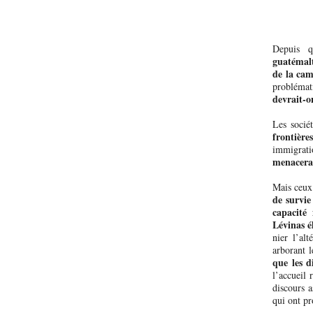
Depuis q
guatémal
de la ca
problémat
devrait-o
Les sociét
frontière
immigrat
menacerai
Mais ceux 
de survie
capacité 
Lévinas é
nier l’al
arborant 
que les d
l’accueil 
discours a
qui ont pr