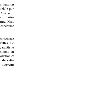
mmigration
ociale par
et de paix
« un rêve
ique
. Mais
 cohérence
 conscience
relles
. Le
le
 garantir
i comme un
oliation et
n de cette
un nouveau