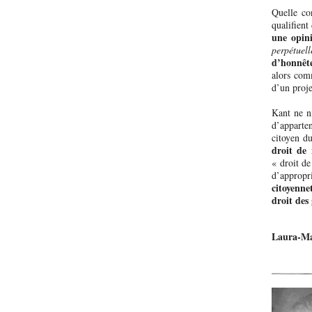
Quelle co
qualifient
une opini
perpétuell
d’honnê
alors com
d’un proje
Kant ne ni
d’apparte
citoyen d
droit de 
« droit de
d’appropr
citoyenne
droit des
Laura-Ma