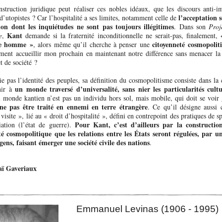
nstruction juridique peut réaliser ces nobles idéaux, que les discours anti-i
l’acceptation s
 d’utopistes ? Car l’hospitalité a ses limites, notamment celle de
on dont les inquiétudes ne sont pas toujours illégitimes
. Dans son
Proj
Kant
e
,
demande si la fraternité inconditionnelle ne serait-pas, finalement,
te homme »
citoyenneté cosmopolit
, alors même qu’il cherche à penser une
ment accueillir mon prochain en maintenant notre différence sans menacer la
t de société ?
e pas l’identité des peuples, sa définition du cosmopolitisme consiste dans la
un monde traversé d’universalité, sans nier les particularités cultu
nir à
u monde kantien n’est pas un individu hors sol, mais mobile, qui doit se voir
ne pas être traité en ennemi en terre étrangère
. Ce qu’il désigne auss
 visite », lié au « droit d’hospitalité », défini en contrepoint des pratiques de sp
Pour Kant, c’est d’ailleurs par la constructio
iation (l’état de guerre).
té cosmopolitique que les relations entre les États seront régulées, par 
 gens, faisant émerger une société civile des nations
.
ï Gaveriaux
Emmanuel Levinas (1906 - 1995)