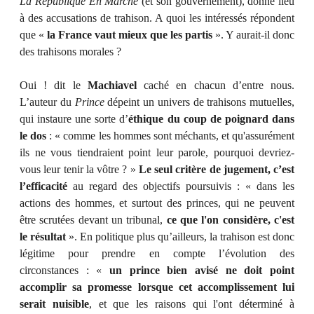
La République En Marche
(et son gouvernement), donne lieu
à des accusations de trahison. A quoi les intéressés répondent
que «
la France vaut mieux que les partis
». Y aurait-il donc
des trahisons morales ?
Oui ! dit le
Machiavel
caché en chacun d’entre nous.
L’auteur du
Prince
dépeint un univers de trahisons mutuelles,
qui instaure une sorte d’
éthique du coup de poignard dans
le dos
: « comme les hommes sont méchants, et qu'assurément
ils ne vous tiendraient point leur parole, pourquoi devriez-
vous leur tenir la vôtre ? »
Le seul critère de jugement, c’est
l’efficacité
au regard des objectifs poursuivis : « dans les
actions des hommes, et surtout des princes, qui ne peuvent
être scrutées devant un tribunal,
ce que l'on considère, c'est
le résultat
». En politique plus qu’ailleurs, la trahison est donc
légitime pour prendre en compte l’évolution des
circonstances : «
un prince bien avisé ne doit point
accomplir sa promesse lorsque cet accomplissement lui
serait nuisible
, et que les raisons qui l'ont déterminé à