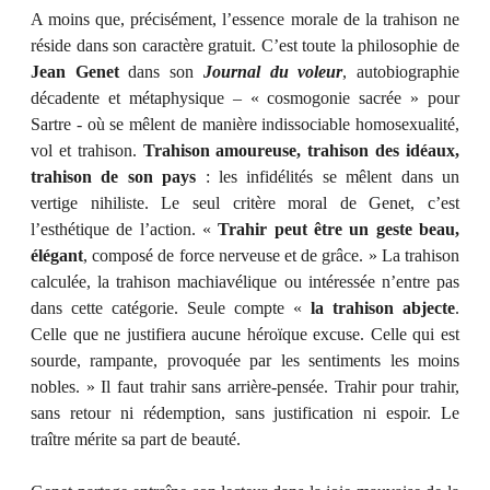
A moins que, précisément, l’essence morale de la trahison ne
réside dans son caractère gratuit. C’est toute la philosophie de
Jean Genet
dans son
Journal du voleur
, autobiographie
décadente et métaphysique – « cosmogonie sacrée » pour
Sartre - où se mêlent de manière indissociable homosexualité,
vol et trahison.
Trahison amoureuse, trahison des idéaux,
trahison de son pays
: les infidélités se mêlent dans un
vertige nihiliste. Le seul critère moral de Genet, c’est
l’esthétique de l’action. «
Trahir peut être un geste beau,
élégant
, composé de force nerveuse et de grâce. » La trahison
calculée, la trahison machiavélique ou intéressée n’entre pas
dans cette catégorie. Seule compte «
la trahison abjecte
.
Celle que ne justifiera aucune héroïque excuse. Celle qui est
sourde, rampante, provoquée par les sentiments les moins
nobles. » Il faut trahir sans arrière-pensée. Trahir pour trahir,
sans retour ni rédemption, sans justification ni espoir. Le
traître mérite sa part de beauté.