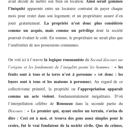
Ainsi serait gommée
avait décidé de mettre son bien en location.
l’inéquité
apparente entre un locataire contraint de payer chaque
mois pour rester dans son logement, et un propriétaire assuré d’en
La propriété n’est donc plus considérée
jouir gratuitement.
comme un acquis, mais comme un privilège
dont la société
pourrait évaluer le coût. En somme, le propriétaire ne serait plus que
l’usufruitier de nos possessions communes.
la logique rousseauiste
On voit ici à l’œuvre
du
Second discours sur
« les
l’origine et les fondements de l’inégalité parmi les hommes
:
fruits sont à tous et la terre n’est à personne » (et donc : les
loyers sont à tous et les maisons à personne).
Au regard de ce
l’appropriation apparaît
collectivisme primitif, la propriété ou
comme un acte violent
, fondamentalement inégalitaire. D’où
Rousseau
l’interpellation célèbre de
dans la seconde partie du
« Le premier qui, ayant enclos un terrain, s'avisa de
Discours
:
dire : Ceci est à moi, et trouva des gens assez simples pour le
croire, fut le vrai fondateur de la société civile. Que de crimes,